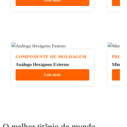
Leia mais
COMPONENTE HE MOLDAGEM
PROD
Análogo Hexágono Externo
Mini Pi
Leia mais
O melhor titânio do mundo