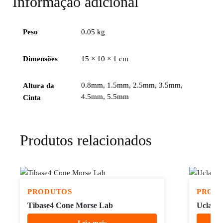
Informação adicional
Peso
0.05 kg
Dimensões
15 × 10 × 1 cm
0.8mm, 1.5mm, 2.5mm, 3.5mm,
Altura da
4.5mm, 5.5mm
Cinta
Produtos relacionados
PRODUTOS
PROD
Tibase4 Cone Morse Lab
Ucla Ca