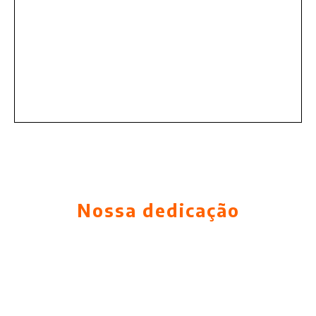
Nossa dedicação
Contamos com uma equipe incrível de
profissionais altamente qualificados,
todos dedicados a fazer da Singular
Implants a referência no mercado.
Estamos constantemente investindo em