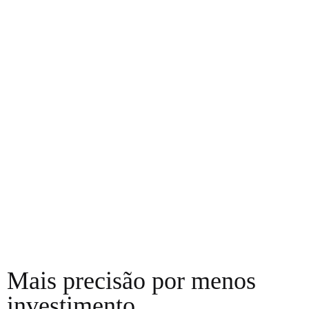
apenas adquire produtos de qualidade
superior, mas também estabelece uma
parceria que busca simplificar e aprimorar
sua prática clínica. Nossa abordagem
centrada no cliente e o compromisso
profissional com a inovação refletem-se
em cada componente que produzimos.
Estamos aqui para tornar sua experiência
conosco excepcional, focada nas suas
necessidades e no sucesso da sua prática
odontológica. Conte conosco para
facilitar e elevar sua jornada na área da
Implantodontia.
Mais precisão por menos
investimento