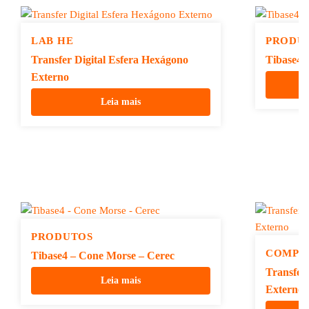
LAB HE
PRODU
Transfer Digital Esfera Hexágono
Tibase4 
Externo
Leia mais
PRODUTOS
COMPO
Tibase4 – Cone Morse – Cerec
Transfer
Leia mais
Externo