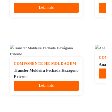
Leia mais
COMP
COMPONENTE HE MOLDAGEM
Análog
Transfer Moldeira Fechada Hexágono
Externo
Leia mais