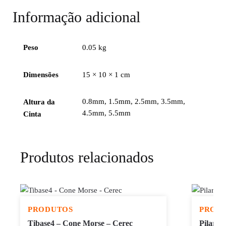
Informação adicional
Peso
0.05 kg
Dimensões
15 × 10 × 1 cm
0.8mm, 1.5mm, 2.5mm, 3.5mm,
Altura da
4.5mm, 5.5mm
Cinta
Produtos relacionados
PRODUTOS
PROD
Tibase4 – Cone Morse – Cerec
Pilar U